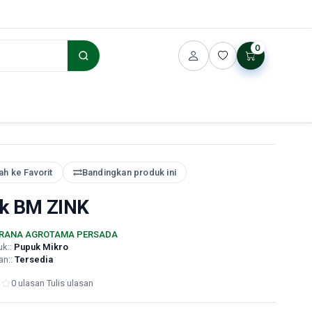
0
h ke Favorit
Bandingkan produk ini
k BM ZINK
RANA AGROTAMA PERSADA
uk::
Pupuk Mikro
an::
Tersedia
0 ulasan
·
Tulis ulasan