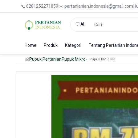
📞 6281252271859
✉️ pertanianian.indonesia@gmail.com
Hu
All
Home
Produk
Kategori
Tentang Pertanian Indon
Pupuk Pertanian
Pupuk Mikro
Pupuk BM ZINK