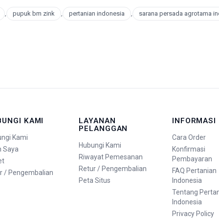
,
pupuk bm zink
,
pertanian indonesia
,
sarana persada agrotama i
BUNGI KAMI
LAYANAN
INFORMASI
PELANGGAN
ngi Kami
Cara Order
Hubungi Kami
n Saya
Konfirmasi
Riwayat Pemesanan
Pembayaran
et
Retur / Pengembalian
FAQ Pertanian
r / Pengembalian
Peta Situs
Indonesia
Tentang Perta
Indonesia
Privacy Policy