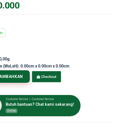
0.000
am
0,00g
n (WxLxH):
0.00cm x 0.00cm x 0.00cm
TAMBAHKAN
Checkout
Customer Service / Customer Service
Butuh bantuan? Chat kami sekarang!
Online