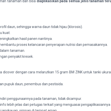
buhan tanaman dan bisa
diaplikasikan pada semua jenis tanaman ter
il daun, sehingga warna daun tidak hijau (klorosis).
u kuat.
ningkatkan hasil panen nantinya.
 membantu proses kelancaran penyerapan nutrisi dan pemasakannya.
 dalam tanaman.
gan penyakit kresek.
isa dicover dengan cara melarutkan 15 gram BM ZINK untuk tanki ukur
an pupuk daun, penembus dan pestisida.
sendiri penggunaannya pada tanaman, tidak dicampur.
o lebih jelas dari petugas terkait yang menguasai pengaplikasiannya 
i jangkauan, simpan di tempat aman.