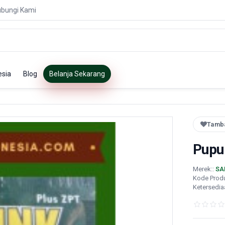
bungi Kami
esia
Blog
Belanja Sekarang
Tamba
Pupu
Merek::
SA
Kode Prod
Ketersedia