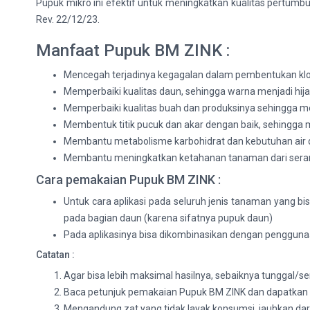
Pupuk mikro ini efektif untuk meningkatkan kualitas pertum
Rev. 22/12/23.
Manfaat Pupuk BM ZINK :
Mencegah terjadinya kegagalan dalam pembentukan klorof
Memperbaiki kualitas daun, sehingga warna menjadi hija
Memperbaiki kualitas buah dan produksinya sehingga me
Membentuk titik pucuk dan akar dengan baik, sehingga
Membantu metabolisme karbohidrat dan kebutuhan air
Membantu meningkatkan ketahanan tanaman dari seran
Cara pemakaian Pupuk BM ZINK :
Untuk cara aplikasi pada seluruh jenis tanaman yang b
pada bagian daun (karena sifatnya pupuk daun)
Pada aplikasinya bisa dikombinasikan dengan pengguna
Catatan :
Agar bisa lebih maksimal hasilnya, sebaiknya tunggal/
Baca petunjuk pemakaian Pupuk BM ZINK dan dapatkan inf
Mengandung zat yang tidak layak konsumsi, jauhkan dar