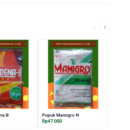
na B
Pupuk Mamigro N
Pupuk B
Rp47.000
Rp55.00