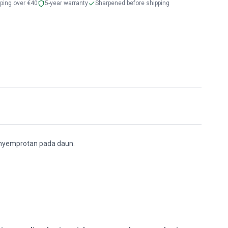
pping over €40
5-year warranty
Sharpened before shipping
enyemprotan pada daun.