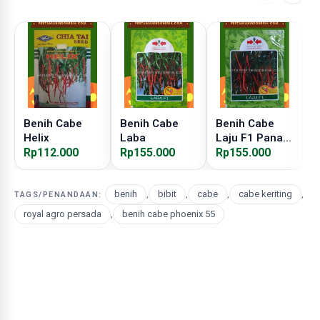
Benih Cabe
Benih Cabe
Benih Cabe
B
Helix
Laba
Laju F1 Panah
T
Rp112.000
Rp155.000
Merah
Rp155.000
R
benih
,
bibit
,
cabe
,
cabe keriting
,
TAGS/PENANDAAN:
royal agro persada
,
benih cabe phoenix 55