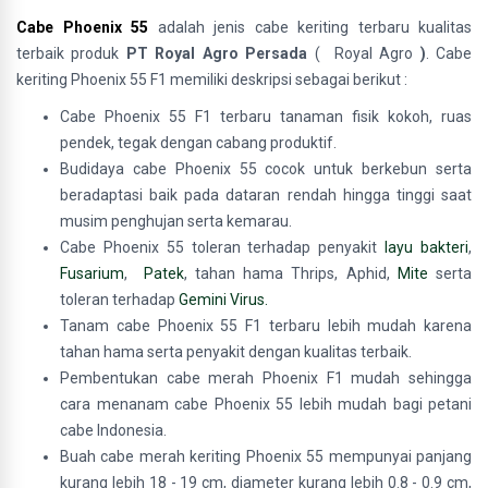
Cabe Phoenix 55
adalah jenis cabe keriting terbaru kualitas
terbaik produk
PT Royal Agro Persada
( Royal Agro
)
. Cabe
keriting Phoenix 55
F1
memiliki deskripsi sebagai berikut :
Cabe Phoenix 55 F1 terbaru tanaman fisik kokoh, ruas
pendek, tegak dengan cabang produktif.
Budidaya cabe Phoenix 55 cocok untuk berkebun serta
beradaptasi baik pada dataran rendah hingga tinggi saat
musim penghujan serta kemarau.
Cabe Phoenix 55 toleran terhadap penyakit
layu bakteri
,
Fusarium
,
Patek
, tahan hama Thrips, Aphid,
Mite
serta
toleran terhadap
Gemini Virus.
Tanam cabe Phoenix 55 F1 terbaru lebih mudah karena
tahan hama serta penyakit dengan kualitas terbaik.
Pembentukan cabe merah Phoenix F1 mudah sehingga
cara menanam cabe Phoenix 55 lebih mudah bagi petani
cabe Indonesia.
Buah cabe merah keriting Phoenix 55 mempunyai panjang
kurang lebih 18 - 19 cm, diameter kurang lebih 0.8 - 0.9 cm,