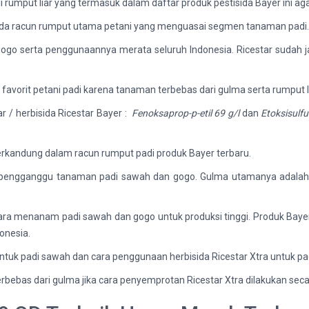
 rumput liar yang termasuk dalam daftar produk pestisida Bayer ini ag
stisida racun rumput utama petani yang menguasai segmen tanaman padi.
ogo serta penggunaannya merata seluruh Indonesia. Ricestar sudah 
r favorit petani padi karena tanaman terbebas dari gulma serta rumput li
ar / herbisida Ricestar Bayer :
Fenoksaprop-p-etil 69 g/l
dan
Etoksisulfu
 terkandung dalam racun rumput padi produk Bayer terbaru.
ut pengganggu tanaman padi sawah dan gogo. Gulma utamanya adalah 
ra menanam padi sawah dan gogo untuk produksi tinggi. Produk Bayer i
onesia.
ntuk padi sawah dan cara penggunaan herbisida Ricestar Xtra untuk pa
bebas dari gulma jika cara penyemprotan Ricestar Xtra dilakukan seca