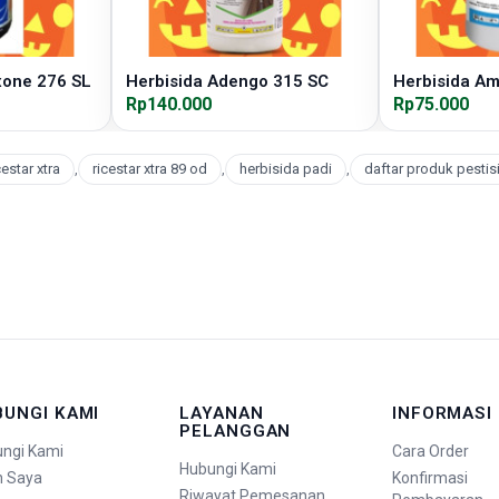
xone 276 SL
Herbisida Adengo 315 SC
Herbisida A
Rp140.000
Rp75.000
cestar xtra
,
ricestar xtra 89 od
,
herbisida padi
,
daftar produk pestis
BUNGI KAMI
LAYANAN
INFORMASI
PELANGGAN
ngi Kami
Cara Order
Hubungi Kami
n Saya
Konfirmasi
Riwayat Pemesanan