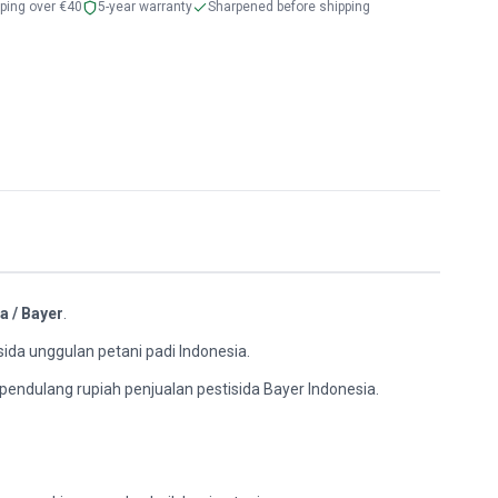
pping over €40
5-year warranty
Sharpened before shipping
a /
Bayer
.
sida unggulan petani padi Indonesia.
 pendulang rupiah penjualan pestisida Bayer Indonesia.