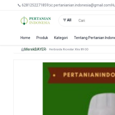
📞 6281252271859
✉️ pertanianian.indonesia@gmail.com
Hu
All
Home
Produk
Kategori
Tentang Pertanian Indon
Merek
BAYER
Herbisida Ricestar Xtra 89 OD