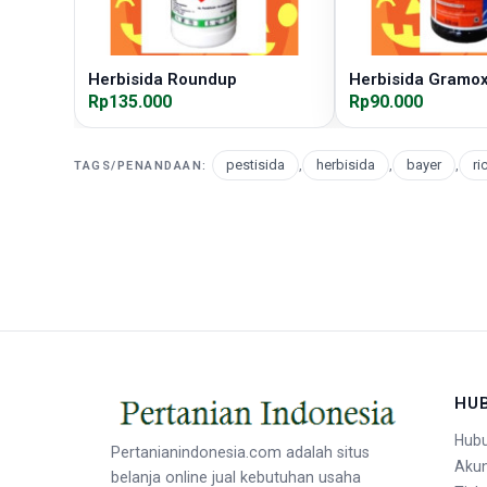
Herbisida Roundup
Herbisida Gramo
Rp135.000
Rp90.000
pestisida
,
herbisida
,
bayer
,
ri
TAGS/PENANDAAN:
HU
Hubu
Pertanianindonesia.com adalah situs
Aku
belanja online jual kebutuhan usaha