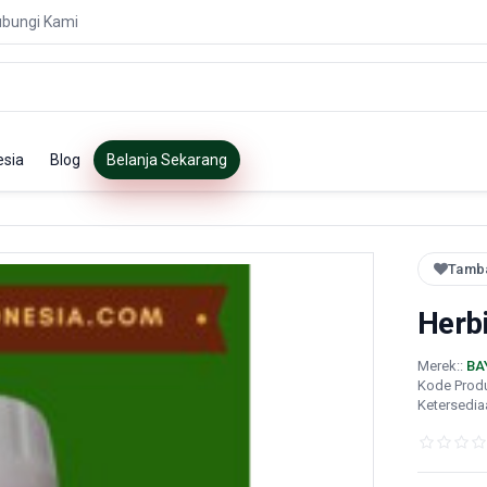
bungi Kami
esia
Blog
Belanja Sekarang
Tamba
Herbi
Merek::
BA
Kode Prod
Ketersedia