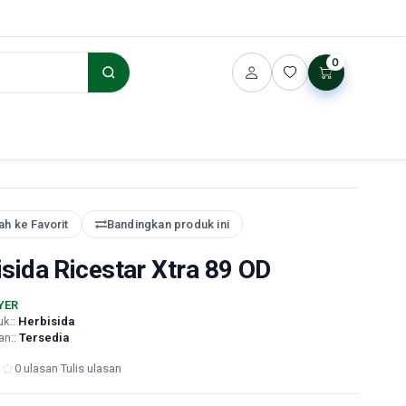
0
h ke Favorit
Bandingkan produk ini
sida Ricestar Xtra 89 OD
YER
uk::
Herbisida
an::
Tersedia
0 ulasan
·
Tulis ulasan