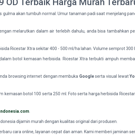
 89 OD Terbaik Harga Murah Terbar
ebas gulma akan tumbuh normal. Umur tanaman padi saat menjelang pane
dengan melarutkan dalam air terlebih dahulu, anda bisa tambahkan pe
rbisida Ricestar Xtra sekitar 400 - 500 ml/ha lahan. Volume semprot 300 l
dalam botol kemasan herbisida. Ricestar Xtra terbukti ampuh memba
a anda browsing internet dengan membuka
Google
serta visual lewat
Yo
m kemasan botol 100 serta 250 ml. Foto serta harga herbisida Ricestar 
nindonesia.com
.
ndonesia dijamin murah dengan kualitas original dari produsen.
erbaru cara online, layanan cepat dan aman. Kami memberi jaminan sem