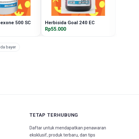
mexone 500 SC
Herbisida Goal 240 EC
Herbisid
Rp55.000
Rp105.0
ida bayer
TETAP TERHUBUNG
Daftar untuk mendapatkan penawaran
eksklusif, produk terbaru, dan tips