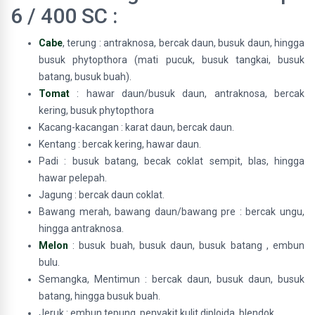
6 / 400 SC :
Cabe
, terung : antraknosa, bercak daun, busuk daun, hingga
busuk phytopthora (mati pucuk, busuk tangkai, busuk
batang, busuk buah).
Tomat
: hawar daun/busuk daun, antraknosa, bercak
kering, busuk phytopthora
Kacang-kacangan : karat daun, bercak daun.
Kentang : bercak kering, hawar daun.
Padi : busuk batang, becak coklat sempit, blas, hingga
hawar pelepah.
Jagung : bercak daun coklat.
Bawang merah, bawang daun/bawang pre : bercak ungu,
hingga antraknosa.
Melon
: busuk buah, busuk daun, busuk batang , embun
bulu.
Semangka, Mentimun : bercak daun, busuk daun, busuk
batang, hingga busuk buah.
Jeruk : embun tepung, penyakit kulit diploida, blendok.