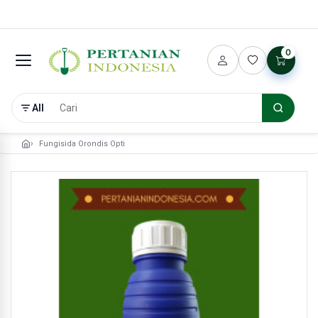
0
All
Fungisida Orondis Opti