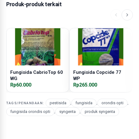
Produk-produk terkait
Fungisida CabrioTop 60
Fungisida Copcide 77
F
WG
WP
Rp60.000
Rp265.000
R
pestisida
,
fungisida
,
orondis opti
,
TAGS/PENANDAAN:
fungisida orondis opti
,
syngenta
,
produk syngenta