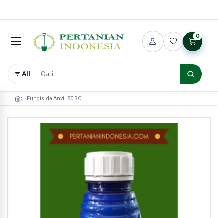
0
All
Fungisida Anvil 50 SC