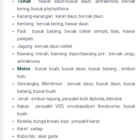
Tomat
: hawar daun/busuk daun, antraknosa, bercak
kering, busuk phytopthora
Kacang-kacangan : karat daun, bercak daun.
Kentang : bercak kering, hawar daun.
Padi : busuk batang, becak coklat sempit, blas, hawar
pelepah.
Jagung : bercak daun coklat.
Bawang merah, bawang daun/bawang pre : bercak ungu,
antraknosa.
Melon
: busuk buah, busuk daun, busuk batang , embun
bulu.
Semangka, Mentimun : bercak daun, busuk daun, busuk
batang, busuk buah.
Jeruk : embun tepung, penyakit kulit diploida, blendok.
Kakao : penyakit VSD, oncobasidium theobrome, busuk
buah.
Kedelai, bunga krisan, kopi : penyakit karat.
Karet : sadap.
Kubis/klo : akar gada.