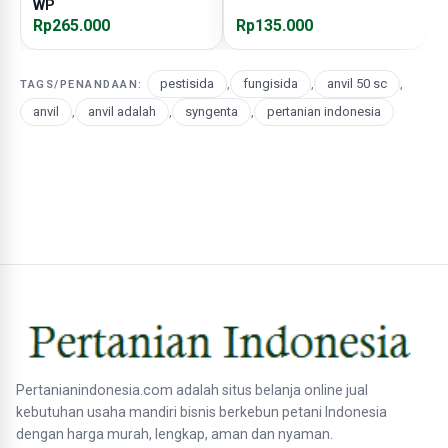
WP
Rp265.000
Rp135.000
R
pestisida
,
fungisida
,
anvil 50 sc
,
TAGS/PENANDAAN:
anvil
,
anvil adalah
,
syngenta
,
pertanian indonesia
Pertanianindonesia.com adalah situs belanja online jual
kebutuhan usaha mandiri bisnis berkebun petani Indonesia
dengan harga murah, lengkap, aman dan nyaman.