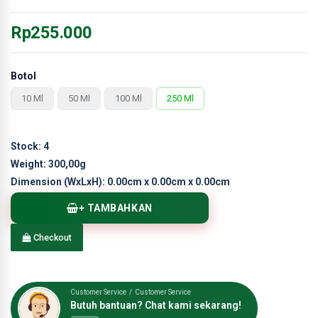
Rp255.000
Botol
10 Ml
50 Ml
100 Ml
250 Ml
Stock:
4
Weight:
300,00g
Dimension (WxLxH):
0.00cm x 0.00cm x 0.00cm
+ TAMBAHKAN
Checkout
Customer Service / Customer Service
Butuh bantuan? Chat kami sekarang!