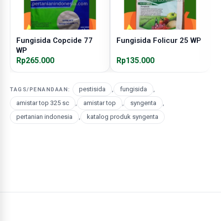
Fungisida Copcide 77
Fungisida Folicur 25 WP
F
WP
Rp265.000
Rp135.000
R
pestisida
,
fungisida
,
TAGS/PENANDAAN:
amistar top 325 sc
,
amistar top
,
syngenta
,
pertanian indonesia
,
katalog produk syngenta