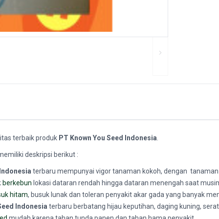
itas terbaik produk
PT Known You Seed Indonesia
.
iliki deskripsi berikut :
Indonesia
terbaru mempunyai vigor tanaman kokoh, dengan tanaman
k
berkebun
lokasi dataran rendah hingga dataran menengah saat musim
suk hitam
, busuk lunak dan toleran penyakit akar gada yang banyak me
Seed Indonesia
terbaru berbatang hijau keputihan, daging kuning, sera
ed
mudah karena tahan tunda panen dan tahan hama penyakit.