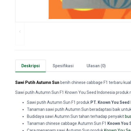
Deskripsi
Spesifikasi
Ulasan (0)
Sawi Putih Autumn Sun
benih chinese cabbage F1 terbaru kual
Sawi putih Autumn Sun F1 Known You Seed Indonesia produk mem
Sawi putih Autumn Sun F1 produk
PT. Known You Seed 
Tanaman sawi putih Autumn Sun beradaptasi baik untu
Budidaya sawi Autumn Sun tahan terhadap penyakit
bu
Tanaman chinese cabbage Autumn Sun F1
Known You 
Cara menanam sawi Autumn Sun produk
Known You Se