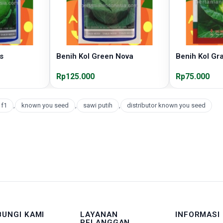
s
Benih Kol Green Nova
Benih Kol Gr
Rp125.000
Rp75.000
 f1
,
known you seed
,
sawi putih
,
distributor known you seed
BUNGI KAMI
LAYANAN
INFORMASI
PELANGGAN