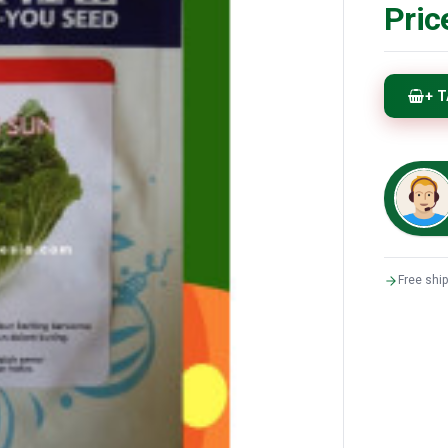
Pric
+ 
Free shi