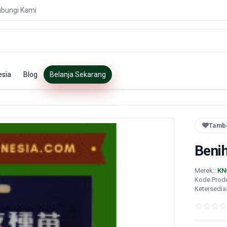
bungi Kami
esia
Blog
Belanja Sekarang
Tamba
Beni
Merek::
KN
Kode Prod
Ketersedia