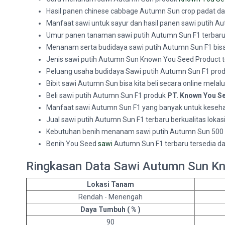
Hasil panen chinese cabbage Autumn Sun crop padat dan
Manfaat sawi untuk sayur dan hasil panen sawi putih A
Umur panen tanaman sawi putih Autumn Sun F1 terbaru 55
Menanam serta budidaya sawi putih Autumn Sun F1 bisa
Jenis sawi putih Autumn Sun Known You Seed Product terb
Peluang usaha budidaya Sawi putih Autumn Sun F1 produ
Bibit sawi Autumn Sun bisa kita beli secara online melal
Beli sawi putih Autumn Sun F1 produk
PT. Known You S
Manfaat sawi Autumn Sun F1 yang banyak untuk keseh
Jual sawi putih Autumn Sun F1 terbaru berkualitas lokas
Kebutuhan benih menanam sawi putih Autumn Sun 500 g
Benih You Seed
sawi
Autumn Sun F1 terbaru tersedia d
Ringkasan Data Sawi Autumn Sun K
Lokasi Tanam
Rendah - Menengah
Daya Tumbuh ( % )
90