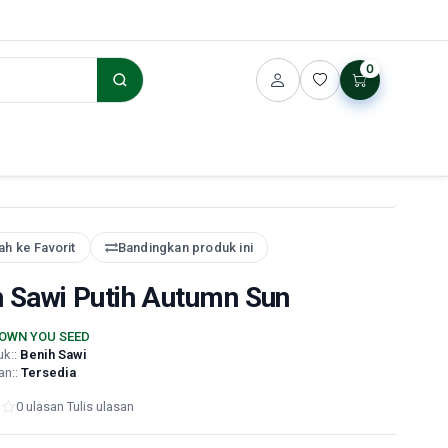
0
h ke Favorit
Bandingkan produk ini
h Sawi Putih Autumn Sun
OWN YOU SEED
uk::
Benih Sawi
an::
Tersedia
0 ulasan
·
Tulis ulasan