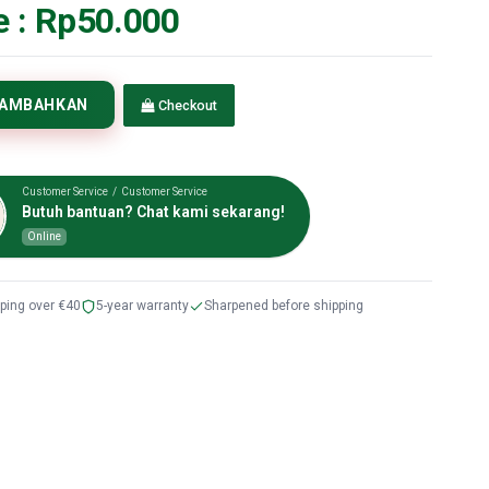
e :
Rp50.000
TAMBAHKAN
Checkout
Customer Service / Customer Service
Butuh bantuan? Chat kami sekarang!
Online
pping over €40
5-year warranty
Sharpened before shipping