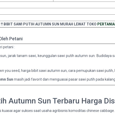
I !! BIBIT SAWI PUTIH AUTUMN SUN MURAH LEWAT TOKO
PERTANIA
Oleh Petani
i petani :
un, jarak tanam sawi, keunggulan sawi putih autumn sun. Budidaya sawi
wn you seed, harga bibit sawi autumn sun, cara pemupukan sawi putih,
tumn Sun
masih jadi favorit dan menguasai pasar sawi putih pada kalang
utih Autumn Sun Terbaru Harga Di
kuasai agar sukses saat usaha agribisnis komoditas chinese cabbage.