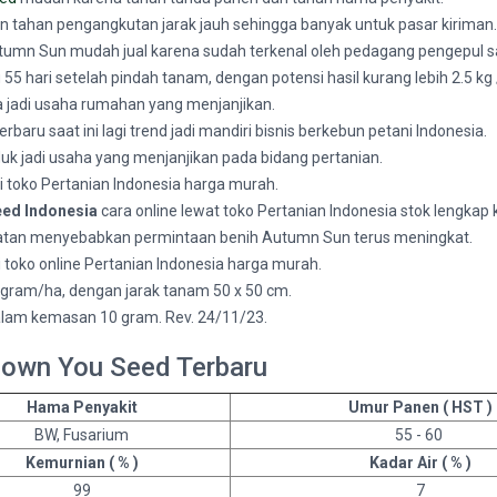
 tahan pengangkutan jarak jauh sehingga banyak untuk pasar kiriman.
utumn Sun mudah jual karena sudah terkenal oleh pedagang pengepul sa
 hari setelah pindah tanam, dengan potensi hasil kurang lebih 2.5 kg 
 jadi usaha rumahan yang menjanjikan.
aru saat ini lagi trend jadi mandiri bisnis berkebun petani Indonesia.
k jadi usaha yang menjanjikan pada bidang pertanian.
ui toko Pertanian Indonesia harga murah.
eed Indonesia
cara online lewat toko Pertanian Indonesia stok lengkap k
atan menyebabkan permintaan benih Autumn Sun terus meningkat.
i toko online Pertanian Indonesia harga murah.
ram/ha, dengan jarak tanam 50 x 50 cm.
alam kemasan 10 gram. Rev. 24/11/23.
nown You Seed Terbaru
Hama Penyakit
Umur Panen ( HST )
BW, Fusarium
55 - 60
Kemurnian ( % )
Kadar Air ( % )
99
7