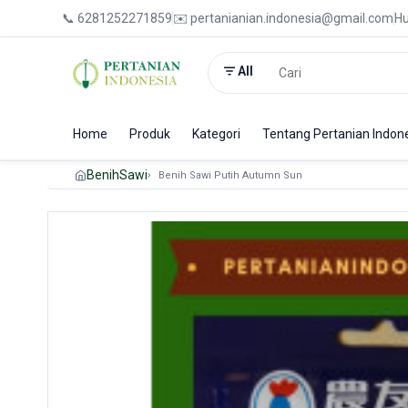
📞 6281252271859
✉️ pertanianian.indonesia@gmail.com
Hu
All
Home
Produk
Kategori
Tentang Pertanian Indon
Benih
Sawi
Benih Sawi Putih Autumn Sun