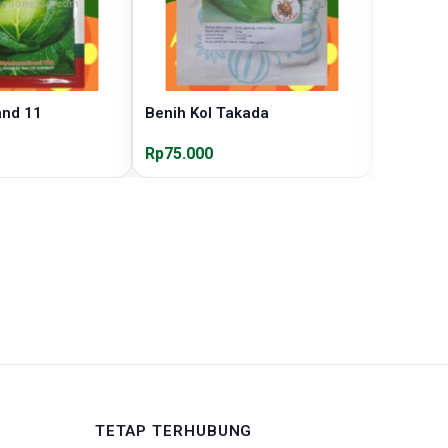
and 11
Benih Kol Takada
Benih Ko
Rp75.000
Rp65.00
TETAP TERHUBUNG