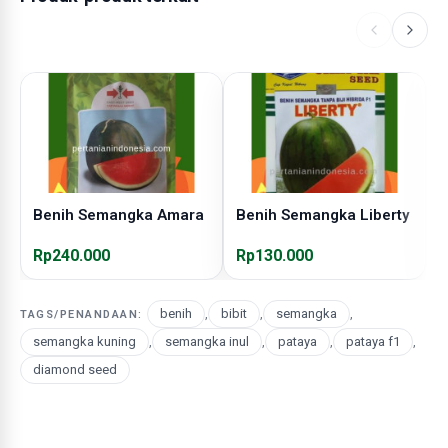
Benih Semangka Amara
Benih Semangka Liberty
B
Rp240.000
Rp130.000
R
benih
,
bibit
,
semangka
,
TAGS/PENANDAAN:
semangka kuning
,
semangka inul
,
pataya
,
pataya f1
,
diamond seed