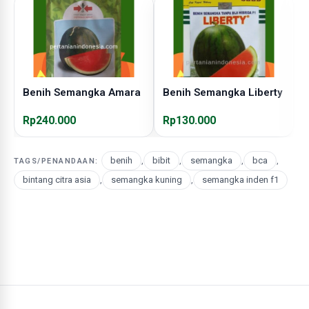
Benih Semangka Amara
Benih Semangka Liberty
B
Rp240.000
Rp130.000
R
benih
,
bibit
,
semangka
,
bca
,
TAGS/PENANDAAN:
bintang citra asia
,
semangka kuning
,
semangka inden f1