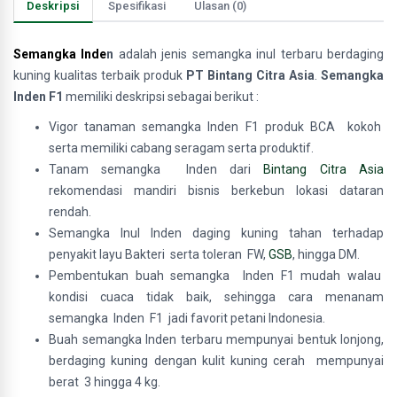
Deskripsi
Spesifikasi
Ulasan (0)
Semangka
Inde
n
adalah jenis
semangka inul terbaru berdaging
kuning kualitas terbaik produk
PT Bintang Citra Asia
.
Semangka
Inden F1
memiliki deskripsi sebagai berikut :
Vigor tanaman semangka Inden F1 produk BCA kokoh
serta memiliki cabang seragam serta produktif.
Tanam semangka Inden dari
Bintang Citra Asia
rekomendasi mandiri bisnis berkebun lokasi dataran
rendah.
Semangka Inul Inden daging kuning tahan terhadap
penyakit layu Bakteri serta toleran FW,
GSB
, hingga DM.
Pembentukan buah semangka Inden F1 mudah walau
kondisi cuaca tidak baik, sehingga cara menanam
semangka Inden F1 jadi favorit petani Indonesia.
Buah semangka Inden terbaru mempunyai bentuk lonjong,
berdaging kuning dengan kulit kuning cerah mempunyai
berat 3 hingga 4 kg.