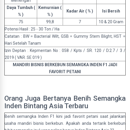
Menengah
Daya Tumbuh (
Kemurnian (
Kadar Air ( % )
Isi Bersih
% )
% )
75
99,8
7
10 & 20 Gram
Potensi Hasil : 25 - 30 Ton / Ha
Catatan : BW = Bacterial Wilt, GSB = Gummy Stem Blight, HST =
Hari Setelah Tanam
Izin Deptan : Kepmentan No : 058 / Kpts / SR. 120 / D.2.7 / 3 /
2019 ( VAR. SE 019 )
MANDIRI BISNIS BERKEBUN SEMANGKA INDEN F1 JADI
FAVORIT PETANI
Orang Juga Bertanya Benih Semangka
Inden Bintang Asia Terbaru
Benih semangka Inden F1 kini jadi favorit petani saat jalankan
usaha mandiri bisnis berkebun. Apakah anda tertarik berkebun