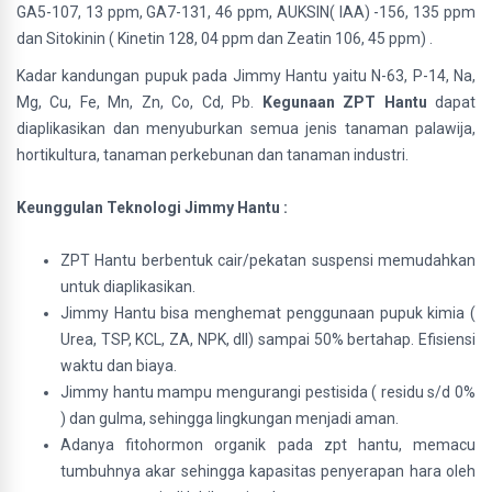
GA5-107, 13 ppm, GA7-131, 46 ppm, AUKSIN( IAA) -156, 135 ppm
dan Sitokinin ( Kinetin 128, 04 ppm dan Zeatin 106, 45 ppm) .
Kadar kandungan pupuk pada Jimmy Hantu yaitu N-63, P-14, Na,
Mg, Cu, Fe, Mn, Zn, Co, Cd, Pb.
Kegunaan ZPT Hantu
dapat
diaplikasikan dan menyuburkan semua jenis tanaman palawija,
hortikultura, tanaman perkebunan dan tanaman industri.
Keunggulan Teknologi Jimmy Hantu :
ZPT Hantu berbentuk cair/pekatan suspensi memudahkan
untuk diaplikasikan.
Jimmy Hantu bisa menghemat penggunaan pupuk kimia (
Urea, TSP, KCL, ZA, NPK, dll) sampai 50% bertahap. Efisiensi
waktu dan biaya.
Jimmy hantu mampu mengurangi pestisida ( residu s/d 0%
) dan gulma, sehingga lingkungan menjadi aman.
Adanya fitohormon organik pada zpt hantu, memacu
tumbuhnya akar sehingga kapasitas penyerapan hara oleh