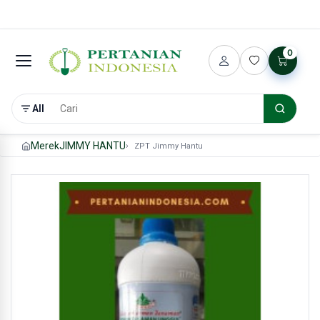
0
All
Merek
JIMMY HANTU
ZPT Jimmy Hantu