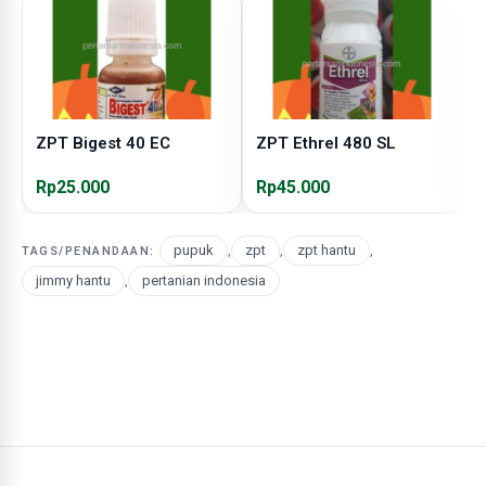
ZPT Bigest 40 EC
ZPT Ethrel 480 SL
Z
Rp25.000
Rp45.000
R
pupuk
,
zpt
,
zpt hantu
,
TAGS/PENANDAAN:
jimmy hantu
,
pertanian indonesia