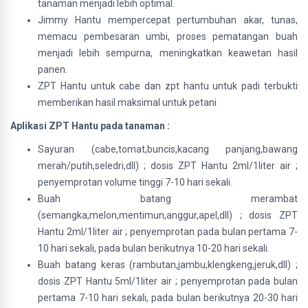
tanaman menjadi lebih optimal.
Jimmy Hantu mempercepat pertumbuhan akar, tunas,
memacu pembesaran umbi, proses pematangan buah
menjadi lebih sempurna, meningkatkan keawetan hasil
panen.
ZPT Hantu untuk cabe dan zpt hantu untuk padi terbukti
memberikan hasil maksimal untuk petani
Aplikasi ZPT Hantu pada tanaman :
Sayuran (cabe,tomat,buncis,kacang panjang,bawang
merah/putih,seledri,dll) ; dosis ZPT Hantu 2ml/1liter air ;
penyemprotan volume tinggi 7-10 hari sekali.
Buah batang merambat
(semangka,melon,mentimun,anggur,apel,dll) ; dosis ZPT
Hantu 2ml/1liter air ; penyemprotan pada bulan pertama 7-
10 hari sekali, pada bulan berikutnya 10-20 hari sekali.
Buah batang keras (rambutan,jambu,klengkeng,jeruk,dll) ;
dosis ZPT Hantu 5ml/1liter air ; penyemprotan pada bulan
pertama 7-10 hari sekali, pada bulan berikutnya 20-30 hari