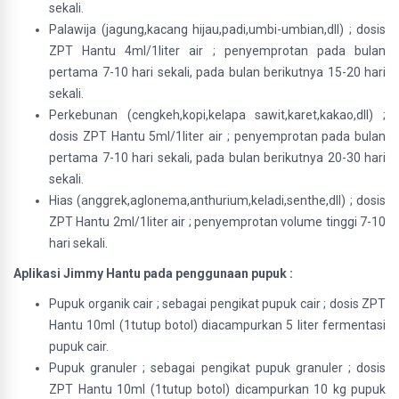
sekali.
Palawija (jagung,kacang hijau,padi,umbi-umbian,dll) ; dosis
ZPT Hantu 4ml/1liter air ; penyemprotan pada bulan
pertama 7-10 hari sekali, pada bulan berikutnya 15-20 hari
sekali.
Perkebunan (cengkeh,kopi,kelapa sawit,karet,kakao,dll) ;
dosis ZPT Hantu 5ml/1liter air ; penyemprotan pada bulan
pertama 7-10 hari sekali, pada bulan berikutnya 20-30 hari
sekali.
Hias (anggrek,aglonema,anthurium,keladi,senthe,dll) ; dosis
ZPT Hantu 2ml/1liter air ; penyemprotan volume tinggi 7-10
hari sekali.
Aplikasi Jimmy Hantu pada penggunaan pupuk :
Pupuk organik cair ; sebagai pengikat pupuk cair ; dosis ZPT
Hantu 10ml (1tutup botol) diacampurkan 5 liter fermentasi
pupuk cair.
Pupuk granuler ; sebagai pengikat pupuk granuler ; dosis
ZPT Hantu 10ml (1tutup botol) dicampurkan 10 kg pupuk