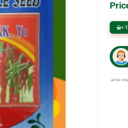
Pric
+ 
Free shi