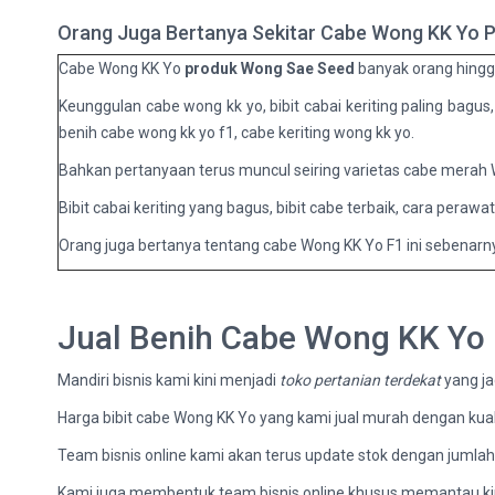
Orang Juga Bertanya Sekitar Cabe Wong KK Yo 
Cabe
Wong KK Yo
produk Wong Sae Seed
banyak orang hingga
Keunggulan cabe wong kk yo, bibit cabai keriting paling bag
benih cabe wong kk yo f1, cabe keriting wong kk yo.
Bahkan pertanyaan terus muncul seiring varietas cabe merah Won
Bibit cabai keriting yang bagus, bibit cabe terbaik, cara pera
Orang juga bertanya tentang cabe Wong KK Yo F1 ini sebenar
Jual Benih Cabe Wong KK Yo 
Mandiri bisnis kami kini menjadi
toko pertanian terdekat
yang ja
Harga bibit cabe Wong KK Yo yang kami jual murah dengan kualit
Team bisnis online kami akan terus update stok dengan jumlah 
Kami juga membentuk team bisnis online khusus memantau ki