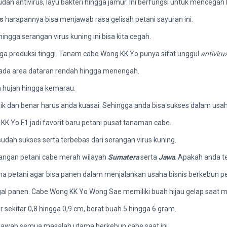
dah antivirus, layu bakteri hingga jamur. Ini berfungsi untuk mencegah 
s
harapannya bisa menjawab rasa gelisah petani sayuran ini.
ngga serangan virus kuning ini bisa kita cegah.
ga produksi tinggi. Tanam cabe Wong KK Yo punya sifat unggul
antiviru
pada area dataran rendah hingga menengah.
m hujan hingga kemarau.
dan benar harus anda kuasai. Sehingga anda bisa sukses dalam usaha
 KK Yo F1 jadi favorit baru petani pusat tanaman cabe.
udah sukses serta terbebas dari serangan virus kuning.
angan petani cabe merah wilayah
Sumatera
serta
Jawa
. Apakah anda t
utama petani agar bisa panen dalam menjalankan usaha bisnis berkebun pe
agal panen. Cabe Wong KK Yo Wong Sae memiliki buah hijau gelap saat 
 sekitar 0,8 hingga 0,9 cm, berat buah 5 hingga 6 gram.
awab semua masalah utama berkebun cabe saat ini.