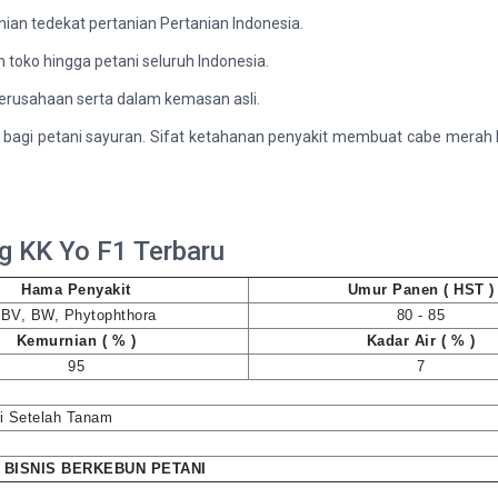
nian tedekat pertanian Pertanian Indonesia.
uh toko hingga petani seluruh Indonesia.
erusahaan serta dalam kemasan asli.
bagi petani sayuran. Sifat ketahanan penyakit membuat cabe merah keri
g KK Yo F1 Terbaru
Hama Penyakit
Umur Panen ( HST )
BV, BW, Phytophthora
80 - 85
Kemurnian ( % )
Kadar Air ( % )
95
7
ri Setelah Tanam
 BISNIS BERKEBUN PETANI