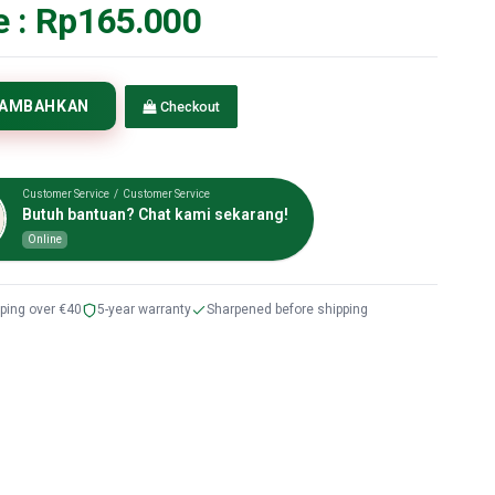
e :
Rp165.000
TAMBAHKAN
Checkout
Customer Service / Customer Service
Butuh bantuan? Chat kami sekarang!
Online
pping over €40
5-year warranty
Sharpened before shipping