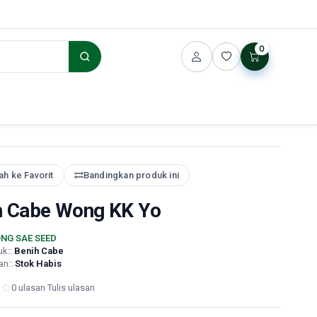
0
h ke Favorit
Bandingkan produk ini
h Cabe Wong KK Yo
NG SAE SEED
uk::
Benih Cabe
an::
Stok Habis
0 ulasan
·
Tulis ulasan