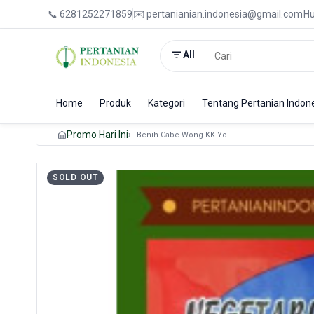
📞 6281252271859
✉️ pertanianian.indonesia@gmail.com
Hu
All
Home
Produk
Kategori
Tentang Pertanian Indon
Promo Hari Ini
Benih Cabe Wong KK Yo
SOLD OUT