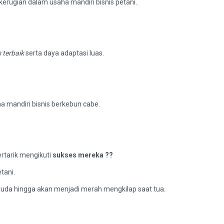
kerugian dalam usaha mandiri bisnis petani.
s terbaik
serta daya adaptasi luas.
 mandiri bisnis berkebun cabe.
ertarik mengikuti
sukses mereka ??
tani.
muda hingga akan menjadi merah mengkilap saat tua.