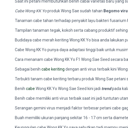
Saat ini petani membutuhkan benih cabai varietas baru yang su
Cabe Wong KK Yo
produk Wong Sae sudah tahan
Begomo viru
Tanaman cabe tahan terhadap penyakit layu bakteri fusarium hi
Tampilan tanaman tegak, kokoh serta cabang produktif sehing
Budidaya cabe merah keriting Wong KK Yo bisa anda lakukan 
Cabe Wong KK Yo punya daya adaptasi tinggi baik untuk musi
Cara menanam cabe Wong KK Yo F1 Wong Sae Seed secara baik 
Sebagai benih
cabe keriting
dengan anti virus terbaik kini Wong
Terbukti tanam cabe keriting terbaru produk Wong Sae petani s
Benih
cabe
Wong KK Yo Wong Sae Seed kini jadi
trend
pada kal
Benih cabe memiliki anti virus terbaik saat ini jadi tuntutan 
Serangan gemini virus menjadi faktor terbesar petani cabe g
Buah memiliki ukuran panjang sekitar 16 - 17 cm serta diameter
Keunggulan cabe Wong KK Yo saya sebutkan tadi mampu menj