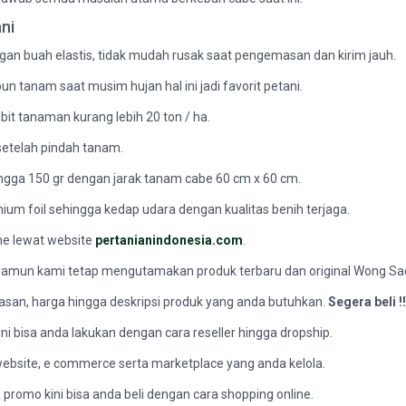
ni
an buah elastis, tidak mudah rusak saat pengemasan dan kirim jauh.
anam saat musim hujan hal ini jadi favorit petani.
bit tanaman kurang lebih 20 ton / ha.
setelah pindah tanam.
ngga 150 gr dengan jarak tanam cabe 60 cm x 60 cm.
um foil sehingga kedap udara dengan kualitas benih terjaga.
ine lewat website
pertanianindonesia.com
.
 Namun kami tetap mengutamakan produk terbaru dan original Wong Sa
san, harga hingga deskripsi produk yang anda butuhkan.
Segera beli !!
ni bisa anda lakukan dengan cara reseller hingga dropship.
 website, e commerce serta marketplace yang anda kelola.
 promo kini bisa anda beli dengan cara shopping online.