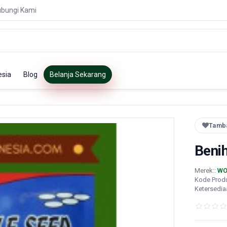
bungi Kami
esia
Blog
Belanja Sekarang
Tamba
Beni
Merek::
WO
Kode Prod
Ketersedia