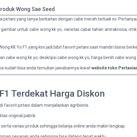
Produk Wong Sae Seed
 petani yang tanya berkaitan dengan cabe merah terbaik ini. Pertanyaan
us, gambar untuk cabe wong kk yo, varietas cabai tahan antraknosa, c
g KK Yo F1 yang kini jadi bibit favorit petani saat mandiri bisnis berk
watan cabe wong kk yo, deskripsi cabe wong kk yo, harga benih cabe wong 
nya sudah bisa anda temukan jawabannya lewat
website toko Pertania
F1 Terdekat Harga Diskon
di favorit petani dalam menjalankan agribisnis.
as original pabrik.
serta variasi produk sehingga belanja online anda makin lengkap.
riman pesanan anda sehingga bisa datang tepat waktu.