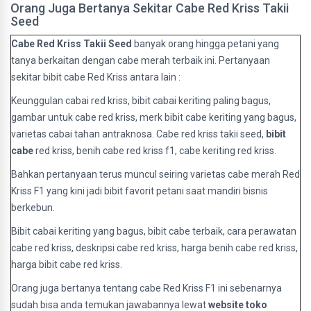
Orang Juga Bertanya Sekitar Cabe Red Kriss Takii
Seed
Cabe Red Kriss Takii Seed
banyak orang hingga petani yang
tanya berkaitan dengan cabe merah terbaik ini. Pertanyaan
sekitar bibit cabe Red Kriss antara lain :
Keunggulan cabai red kriss, bibit cabai keriting paling bagus,
gambar untuk cabe red kriss, merk bibit cabe keriting yang bagus,
varietas cabai tahan antraknosa. Cabe red kriss takii seed,
bibit
cabe
red kriss, benih cabe red kriss f1, cabe keriting red kriss.
Bahkan pertanyaan terus muncul seiring varietas cabe merah Red
Kriss F1 yang kini jadi bibit favorit petani saat mandiri bisnis
berkebun.
Bibit cabai keriting yang bagus, bibit cabe terbaik, cara perawatan
cabe red kriss, deskripsi cabe red kriss, harga benih cabe red kriss,
harga bibit cabe red kriss.
Orang juga bertanya tentang cabe Red Kriss F1 ini sebenarnya
sudah bisa anda temukan jawabannya lewat
website toko