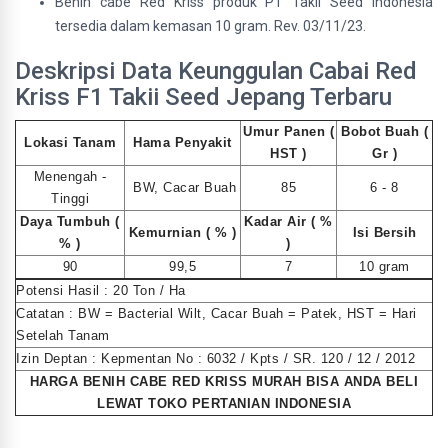
Benih cabe Red Kriss produk PT Takii Seed Indonesia
tersedia dalam kemasan 10 gram. Rev. 03/11/23.
Deskripsi Data Keunggulan Cabai Red
Kriss F1 Takii Seed Jepang Terbaru
Umur Panen (
Bobot Buah (
Lokasi Tanam
Hama Penyakit
HST )
Gr )
Menengah -
BW, Cacar Buah
85
6 - 8
Tinggi
Daya Tumbuh (
Kadar Air ( %
Kemurnian ( % )
Isi Bersih
% )
)
90
99,5
7
10 gram
Potensi Hasil : 20 Ton / Ha
Catatan : BW = Bacterial Wilt, Cacar Buah = Patek, HST = Hari
Setelah Tanam
Izin Deptan : Kepmentan No : 6032 / Kpts / SR. 120 / 12 / 2012
HARGA BENIH CABE RED KRISS MURAH BISA ANDA BELI
LEWAT TOKO PERTANIAN INDONESIA