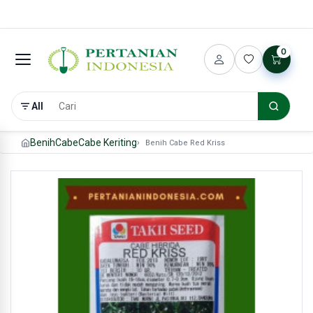
0
All
Benih
Cabe
Cabe Keriting
Benih Cabe Red Kriss