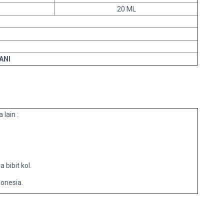
20 ML
ANI
 lain :
 bibit kol.
onesia.