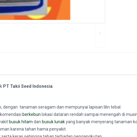
uk
PT Takii Seed Indonesia
.
h, dengan tanaman seragam dan mempunyai lapisan lilin tebal.
rekomendasi
berkebun
lokasi dataran rendah sampai menengah di musi
yakit
busuk hitam
dan
busuk lunak
yang banyak menyerang tanaman ko
 aman karena tahan hama penyakit.
ar serta keras sehingga tahan terhadap pengangkutan.