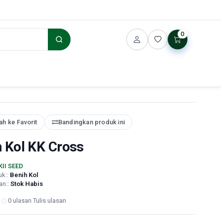
0
h ke Favorit
Bandingkan produk ini
h Kol KK Cross
KII SEED
uk::
Benih Kol
an::
Stok Habis
0 ulasan
·
Tulis ulasan