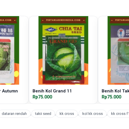
r Autumn
Benih Kol Grand 11
Benih Kol Ta
Rp75.000
Rp75.000
dataran rendah
,
takii seed
,
kk cross
,
kol kk cross
,
kk cross f