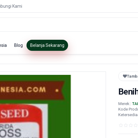
bungi Kami
esia
Blog
Belanja Sekarang
Tamba
Beni
Merek::
TA
Kode Prod
Ketersedia