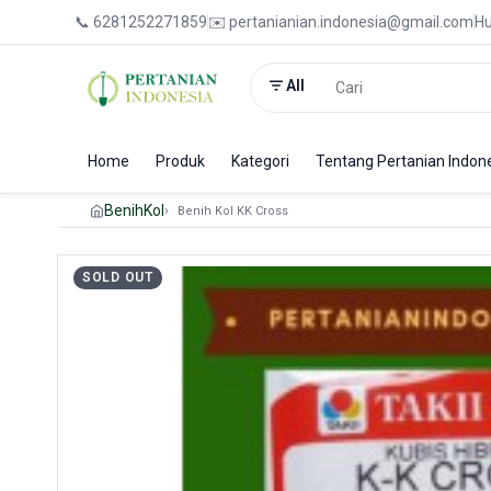
📞 6281252271859
✉️ pertanianian.indonesia@gmail.com
Hu
All
Home
Produk
Kategori
Tentang Pertanian Indon
Benih
Kol
Benih Kol KK Cross
SOLD OUT