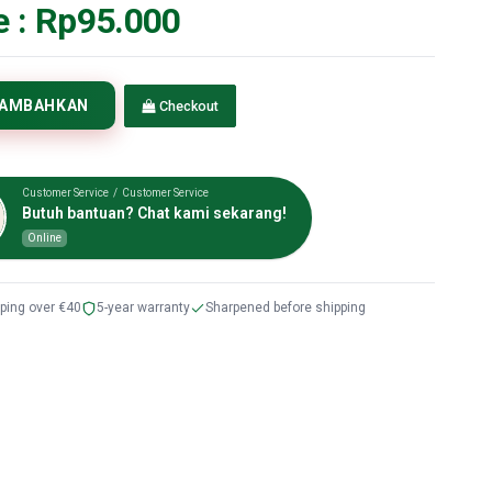
e :
Rp95.000
TAMBAHKAN
Checkout
Customer Service / Customer Service
Butuh bantuan? Chat kami sekarang!
Online
pping over €40
5-year warranty
Sharpened before shipping