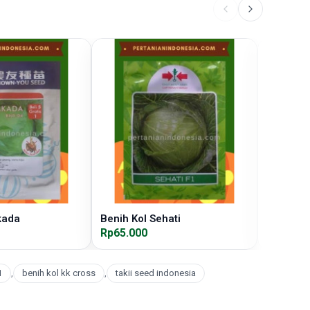
kada
Benih Kol Sehati
Benih K
Rp65.000
Rp65.00
1
,
benih kol kk cross
,
takii seed indonesia