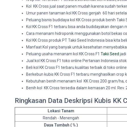
Kol KK Cross jual saat panen mudah karena sudah terken
Umur panen tanaman kol KK Cross genjah 60 hari setelah 
Peluang bisnis budidaya kol KK Cross produk benih Takii S
Kol KK Cross F1 terbaru bisa anda budidayakan dengan 
Cara menanam hidroponik menggunakan botol bekas coco
Kol KK Cross produk PT Takii Seed Indonesia bisa kita be
Manfaat Kol yang banyak untuk kesehatan menyebabkan 
Peluang usaha menanam kol KK Cross F1
Takii Seed
jadi
Jual kol KK Cross F1 toko online Pertanian Indonesia sto
Beli kol KK Cross F1 terbaru kualitas terbaik di toko onli
Berkebun kubis KK Cross F1 terbaru menghasilkan crop kua
Kebutuhan benih menanam kol KK Cross 200 gram/ha, d
Benih kol KK Cross tersedia dalam kemasan 20 ml. Rev. 
Ringkasan Data Deskripsi Kubis KK C
Lokasi Tanam
Rendah - Menengah
Daya Tumbuh ( % )