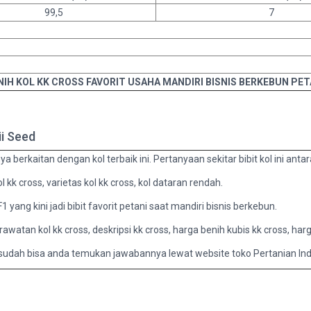
99,5
7
NIH KOL KK CROSS FAVORIT USAHA MANDIRI BISNIS BERKEBUN PET
ii Seed
berkaitan dengan kol terbaik ini. Pertanyaan sekitar bibit kol ini antara
 kk cross, varietas kol kk cross, kol dataran rendah.
yang kini jadi bibit favorit petani saat mandiri bisnis berkebun.
erawatan kol kk cross, deskripsi kk cross, harga benih kubis kk cross, harga
a sudah bisa anda temukan jawabannya lewat website toko Pertanian Ind