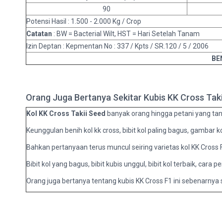
90
Potensi Hasil : 1.500 - 2.000 Kg / Crop
Catatan
: BW = Bacterial Wilt, HST = Hari Setelah Tanam
Izin Deptan : Kepmentan No : 337 / Kpts / SR.120 / 5 / 2006
BE
Orang Juga Bertanya Sekitar Kubis KK Cross Tak
Kol KK Cross Takii Seed
banyak orang hingga petani yang tanya 
Keunggulan benih kol kk cross, bibit kol paling bagus, gambar kol
Bahkan pertanyaan terus muncul seiring varietas kol KK Cross F1 
Bibit kol yang bagus, bibit kubis unggul, bibit kol terbaik, cara p
Orang juga bertanya tentang kubis KK Cross F1 ini sebenarny