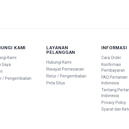
BUNGI KAMI
LAYANAN
INFORMASI
PELANGGAN
ngi Kami
Cara Order
Hubungi Kami
n Saya
Konfirmasi
Riwayat Pemesanan
Pembayaran
et
Retur / Pengembalian
FAQ Pertanian
r / Pengembalian
Peta Situs
Indonesia
Tentang Perta
Indonesia
Privacy Policy
Syarat dan Ke