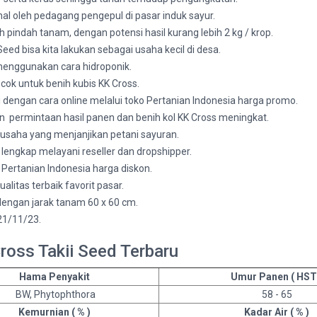
al oleh pedagang pengepul di pasar induk sayur.
pindah tanam, dengan potensi hasil kurang lebih 2 kg / krop.
eed bisa kita lakukan sebagai usaha kecil di desa.
menggunakan cara hidroponik.
k untuk benih kubis KK Cross.
li dengan cara online melalui toko Pertanian Indonesia harga promo.
permintaan hasil panen dan benih kol KK Cross meningkat.
 usaha yang menjanjikan petani sayuran.
k lengkap melayani reseller dan dropshipper.
ne Pertanian Indonesia harga diskon.
litas terbaik favorit pasar.
engan jarak tanam 60 x 60 cm.
21/11/23.
ross Takii Seed Terbaru
Hama Penyakit
Umur Panen ( HST
BW, Phytophthora
58 - 65
Kemurnian ( % )
Kadar Air ( % )