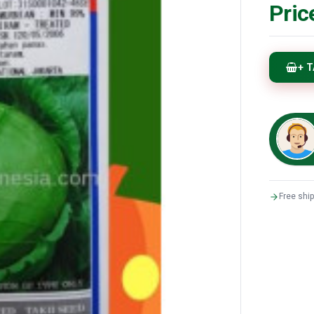
Pric
+ 
Free shi