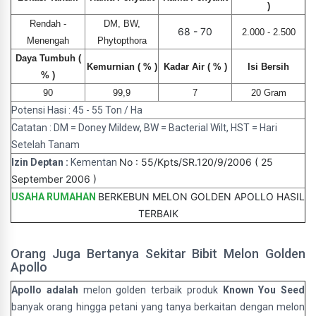
)
Rendah -
DM, BW,
68 - 70
2.000 - 2.500
Menengah
Phytopthora
Daya Tumbuh (
Kemurnian ( % )
Kadar Air ( % )
Isi Bersih
% )
90
99,9
7
20 Gram
Potensi Hasi : 45 - 55 Ton / Ha
Catatan : DM = Doney Mildew, BW = Bacterial Wilt, HST = Hari
Setelah Tanam
No : 55/Kpts/SR.120/9/2006 ( 25
Izin Deptan :
Kementan
September 2006 )
BERKEBUN MELON GOLDEN APOLLO HASIL
USAHA RUMAHAN
TERBAIK
Orang Juga Bertanya Sekitar Bibit Melon Golden
Apollo
Apollo adalah
melon golden terbaik produk
Known You Seed
banyak orang hingga petani yang tanya berkaitan dengan melon