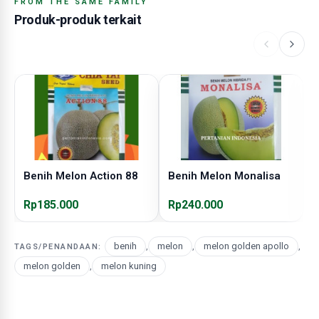
FROM THE SAME FAMILY
Produk-produk terkait
Benih Melon Action 88
Benih Melon Monalisa
B
Rp185.000
Rp240.000
R
benih
,
melon
,
melon golden apollo
,
TAGS/PENANDAAN:
melon golden
,
melon kuning